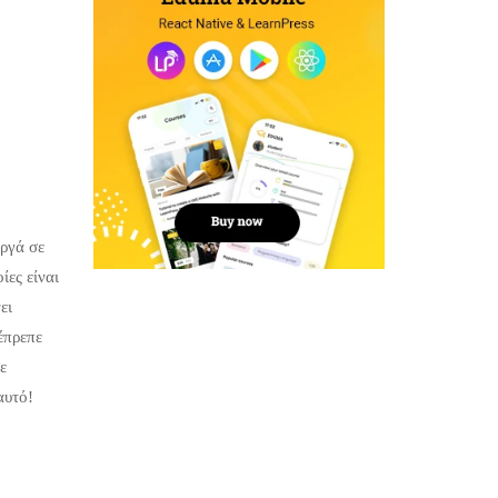
αργά σε
ίες είναι
ει
έπρεπε
ε
αυτό!