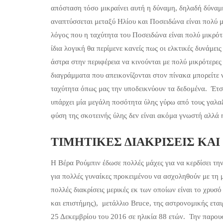
απόσταση τόσο μικραίνει αυτή η δύναμη, δηλαδή δύναμ
αναπτύσσεται μεταξύ Ηλίου και Ποσειδώνα είναι πολύ μ
λόγος που η ταχύτητα του Ποσειδώνα είναι πολύ μικρότ
ίδια λογική θα περίμενε κανείς πως οι ελκτικές δυνάμε
άστρα στην περιφέρεια να κινούνται με πολύ μικρότερε
διαγράμματα που απεικονίζονται στον πίνακα μπορείτε 
ταχύτητα όπως μας την υποδεικνύουν τα δεδομένα. Έτσι
υπάρχει μία μεγάλη ποσότητα ύλης γύρω από τους γαλα
φύση της σκοτεινής ύλης δεν είναι ακόμα γνωστή αλλά 
ΤΙΜΗΤΙΚΕΣ ΔΙΑΚΡΙΣΕΙΣ ΚΑΙ
Η Βέρα Ρούμπιν έδωσε πολλές μάχες για να κερδίσει τη
για πολλές γυναίκες προκειμένου να ασχοληθούν με τη
πολλές διακρίσεις μερικές εκ των οποίων είναι το χρυ
και επιστήμης), μετάλλιο Bruce, της αστρονομικής εται
25 Δεκεμβρίου του 2016 σε ηλικία 88 ετών. Την παρουσ