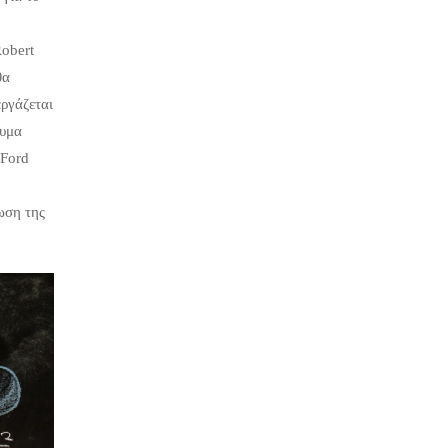
Robert
θα
εργάζεται
ρυμα
 Ford
ωση της