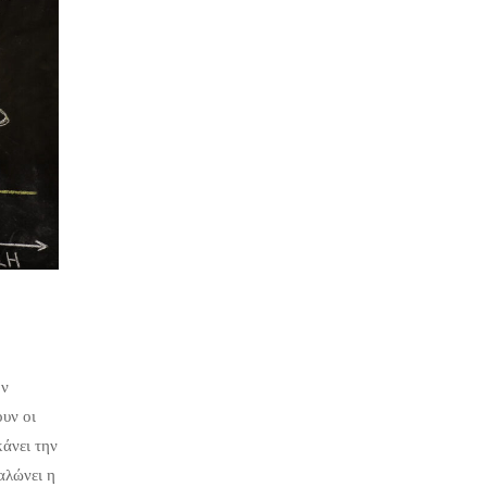
ον
υν οι
κάνει την
αλώνει η