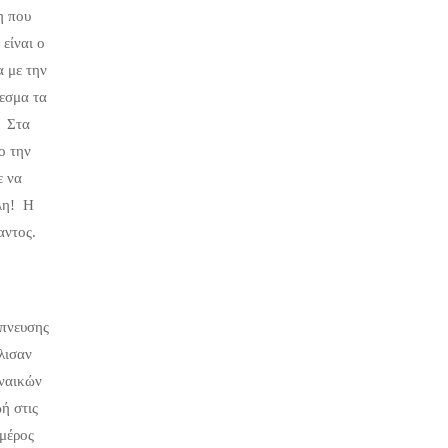
η που
είναι ο
α με την
λεσμα τα
. Στα
ο την
ε να
ύλη! Η
αντος.
μπνευσης
λισαν
υναικών
ή στις
 μέρος