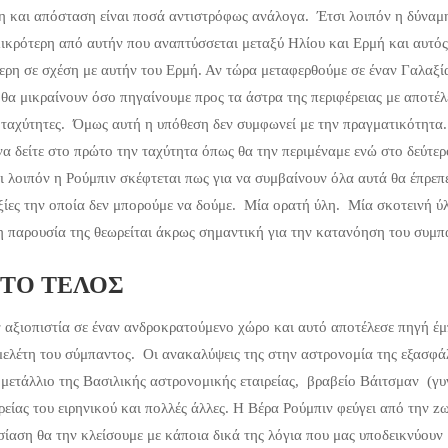
η και απόσταση είναι ποσά αντιστρόφως ανάλογα. Έτσι λοιπόν η δύναμ
ικρότερη από αυτήν που αναπτύσσεται μεταξύ Ηλίου και Ερμή και αυτός 
ερη σε σχέση με αυτήν του Ερμή. Αν τώρα μεταφερθούμε σε έναν Γαλαξί
ις θα μικραίνουν όσο πηγαίνουμε προς τα άστρα της περιφέρειας με αποτέ
ς ταχύτητες. Όμως αυτή η υπόθεση δεν συμφωνεί με την πραγματικότητα
να δείτε στο πρώτο την ταχύτητα όπως θα την περιμέναμε ενώ στο δεύτερ
 λοιπόν η Ρούμπιν σκέφτεται πως για να συμβαίνουν όλα αυτά θα έπρεπ
ξίες την οποία δεν μπορούμε να δούμε. Μία ορατή ύλη. Μία σκοτεινή 
η παρουσία της θεωρείται άκρως σημαντική για την κατανόηση του συμπ
 ΤΟ ΤΕΛΟΣ
ν αξιοπιστία σε έναν ανδροκρατούμενο χώρο και αυτό αποτέλεσε πηγή έ
 μελέτη του σύμπαντος. Οι ανακαλύψεις της στην αστρονομία της εξασφά
σό μετάλλιο της Βασιλικής αστρονομικής εταιρείας, βραβείο Βάιτσμαν (γ
ρείας του ειρηνικού και πολλές άλλες. Η Βέρα Ρούμπιν φεύγει από την zω
ίαση θα την κλείσουμε με κάποια δικά της λόγια που μας υποδεικνύουν