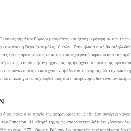
ι γονείς της ήταν Εβραίοι μετανάστες και ήταν μικρότερη εκ των τριών
νγκτον όταν η Βέρα ήταν μόλις 10 ετών. Στην ηλικία αυτή θα εκδηλωθεί 
κετές ώρες παρατηρώντας τα άστρα του νυχτερινού ουρανού από το παρά
τέρας της ο οποίος ήταν μηχανικός της φτιάχνει το πρώτο της τηλεσκόπ
εύει σε συναντήσεις ερασιτεχνικών ομάδων αστρονομίας. Στα σχολικά τη
 κάτι άλλο για να ασχοληθεί μιας και η αστρονομία δεν είναι αντικείμε
N
πό όπου παίρνει το πτυχίο της αστρονομίας το 1948. Στη συνέχεια κάνει 
 του Princeton. Η αίτησή της όμως απορρίπτεται διότι δεν γίνονταν δεκ
ει το έτος 1975. Όμως η Ρούμπιν δεν σταματάει εκεί και γίνεται δεκτή