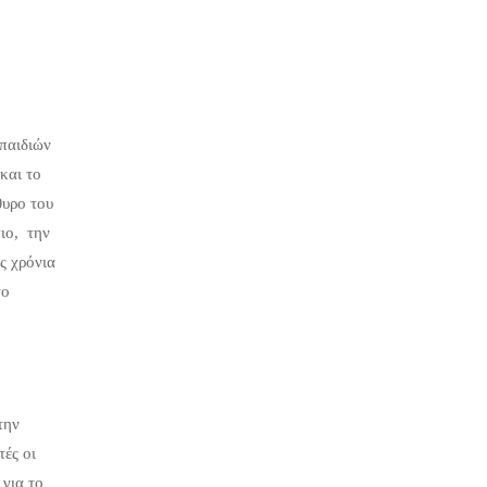
 παιδιών
και το
θυρο του
ιο, την
ς χρόνια
νο
την
τές οι
 για το