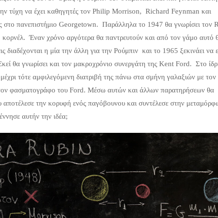
ην τύχη να έχει καθηγητές τον Philip Morrison, Richard Feynman και
της στο πανεπιστήμιο Georgetown. Παράλληλα το 1947 θα γνωρίσει τον 
ο κορνέλ. Έναν χρόνο αργότερα θα παντρευτούν και από τον γάμο αυτό 
ς διαδέχονται η μία την άλλη για την Ρούμπιν και το 1965 ξεκινάει να 
Εκεί θα γνωρίσει και τον μακροχρόνιο συνεργάτη της Kent Ford. Στο ίδ
η μέχρι τότε αμφιλεγόμενη διατριβή της πάνω στα σμήνη γαλαξιών με τον
 τον φασματογράφο του Ford. Μέσω αυτών και άλλων παρατηρήσεων θα
που αποτέλεσε την κορυφή ενός παγόβουνου και συντέλεσε στην μεταμόρφ
ννησε αυτήν την ιδέα;