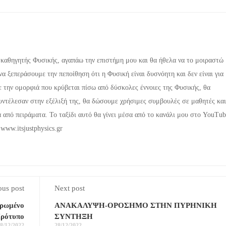
 καθηγητής Φυσικής, αγαπάω την επιστήμη μου και θα ήθελα να το μοιραστώ
α ξεπεράσουμε την πεποίθηση ότι η Φυσική είναι δυσνόητη και δεν είναι για
 την ομορφιά που κρύβεται πίσω από δύσκολες έννοιες της Φυσικής, θα
ντέλεσαν στην εξέλιξή της, θα δώσουμε χρήσιμες συμβουλές σε μαθητές και
από πειράματα. Το ταξίδι αυτό θα γίνει μέσα από το κανάλι μου στο YouTub
 www.itsjustphysics.gr
ous post
Next post
ερωμένο
ΑΝΑΚΑΛΥΨΗ-ΟΡΟΣΗΜΟ ΣΤΗΝ ΠΥΡΗΝΙΚΗ
ρότυπο
ΣΥΝΤΗΞΗ
8/12/2022
28/12/2022