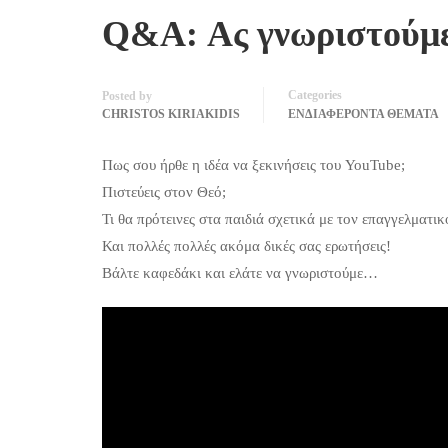
Q&A: Ας γνωριστούμε
Categories
Posted by
CHRISTOS KIRIAKIDIS
ΕΝΔΙΑΦΕΡΟΝΤΑ ΘΕΜΑΤΑ
Πως σου ήρθε η ιδέα να ξεκινήσεις του YouTube;
Πιστεύεις στον Θεό;
Τι θα πρότεινες στα παιδιά σχετικά με τον επαγγελματι
Και πολλές πολλές ακόμα δικές σας ερωτήσεις!
Βάλτε καφεδάκι και ελάτε να γνωριστούμε…